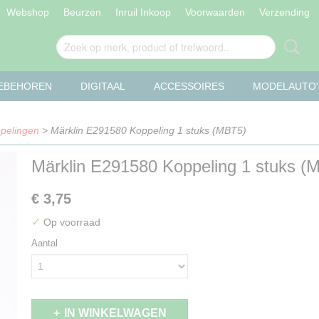
Webshop
Beurzen
Inruil Inkoop
Voorwaarden
Verzending
OEBEHOREN
DIGITAAL
ACCESSOIRES
MODELAUTO'
pelingen
> Märklin E291580 Koppeling 1 stuks (MBT5)
Märklin E291580 Koppeling 1 stuks (
€ 3,75
✓
Op voorraad
Aantal
IN WINKELWAGEN