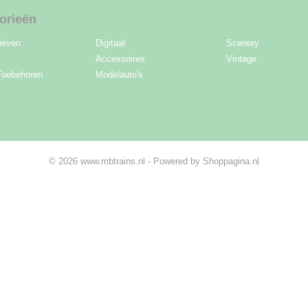
orieën
ieven
Digitaal
Scenery
Accessoires
Vintage
Toebehoren
Modelauto's
© 2026 www.mbtrains.nl - Powered by Shoppagina.nl