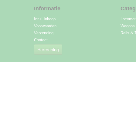
Informatie
Categ
Inruil Inkoop
Locomot
Voorwaarden
Wagons
Verzending
Rails & 
Contact
Herroeping