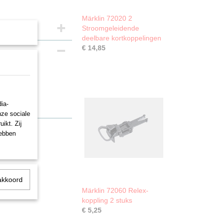
Märklin 72020 2
Stroomgeleidende
deelbare kortkoppelingen
€ 14,85
ia-
nze sociale
ikt. Zij
hebben
akkoord
Märklin 72060 Relex-
koppling 2 stuks
€ 5,25