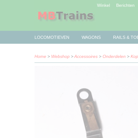
Winkel
Berichten
LOCOMOTIEVEN
WAGONS
RAILS & T
Home
>
Webshop
>
Accessoires
>
Onderdelen
>
Kop