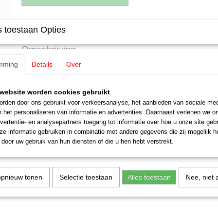
Specificaties
 toestaan Opties
Productcode leverancier
E291580
Omschrijving
Schaal
H0 (1:87)
mming
Details
Over
Staat
Nieuw
Märklin E291580 Koppeling 1 stuks
Uitverkocht bij Märkin
website worden cookies gebruikt
rden door ons gebruikt voor verkeersanalyse, het aanbieden van sociale med
voor oa 2865
n het personaliseren van informatie en advertenties. Daarnaast verlenen we o
vertentie- en analysepartners toegang tot informatie over hoe u onze site gebru
e informatie gebruiken in combinatie met andere gegevens die zij mogelijk 
door uw gebruik van hun diensten of die u hen hebt verstrekt.
opnieuw tonen
Selectie toestaan
Alles toestaan
Nee, niet 