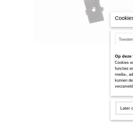
Cookies
Toeste
Op deze 
Cookies wo
functies e
media-, ad
kunnen dez
verzameld 
Later 