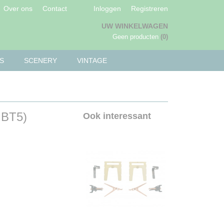
Over ons
Contact
Inloggen
Registreren
UW WINKELWAGEN
Geen producten
(0)
S
SCENERY
VINTAGE
MBT5)
Ook interessant