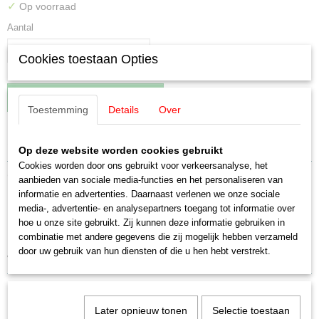
✓
Op voorraad
Aantal
Cookies toestaan Opties
IN WINKELWAGEN
Toestemming
Details
Over
Specificaties
Op deze website worden cookies gebruikt
Cookies worden door ons gebruikt voor verkeersanalyse, het
Productcode leverancier
Omschrijving
aanbieden van sociale media-functies en het personaliseren van
E224180
informatie en advertenties. Daarnaast verlenen we onze sociale
Schaal
Märklin E224180 Koppeling 1 stuks
media-, advertentie- en analysepartners toegang tot informatie over
H0 (1:87)
hoe u onze site gebruikt. Zij kunnen deze informatie gebruiken in
Staat
Uitverkocht bij Märklin
combinatie met andere gegevens die zij mogelijk hebben verzameld
Nieuw
door uw gebruik van hun diensten of die u hen hebt verstrekt.
voor oa 30861/98
Later opnieuw tonen
Selectie toestaan