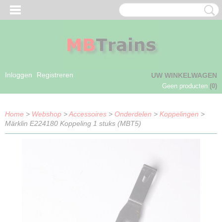
Inloggen
Registreren
UW WINKELWAGEN
Geen producten
(0)
Home
>
Webshop
>
Accessoires
>
Onderdelen
>
Koppelingen
>
Märklin E224180 Koppeling 1 stuks (MBT5)