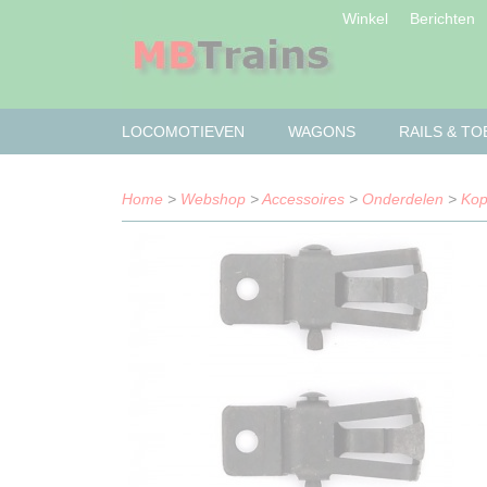
Winkel
Berichten
LOCOMOTIEVEN
WAGONS
RAILS & T
Home
>
Webshop
>
Accessoires
>
Onderdelen
>
Kop