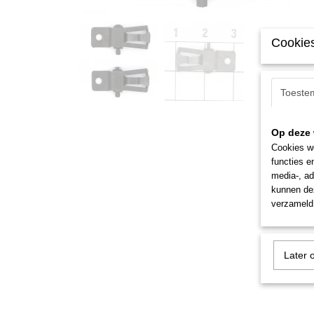
Cookies
Toeste
Op deze 
Cookies wo
functies e
media-, ad
kunnen dez
verzameld 
Later 