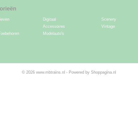
orieën
ieven
Digitaal
Scenery
Accessoires
Vintage
Toebehoren
Modelauto's
© 2026 www.mbtrains.nl - Powered by Shoppagina.nl