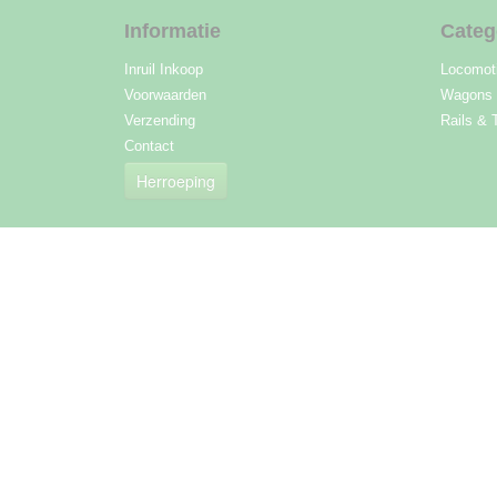
Informatie
Categ
Inruil Inkoop
Locomot
Voorwaarden
Wagons
Verzending
Rails & 
Contact
Herroeping