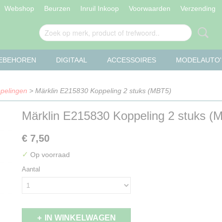
Webshop
Beurzen
Inruil Inkoop
Voorwaarden
Verzending
OEBEHOREN
DIGITAAL
ACCESSOIRES
MODELAUTO'
pelingen
> Märklin E215830 Koppeling 2 stuks (MBT5)
Märklin E215830 Koppeling 2 stuks (
€ 7,50
✓
Op voorraad
Aantal
IN WINKELWAGEN