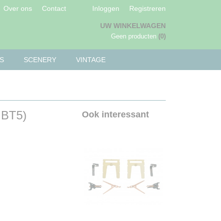
Over ons
Contact
Inloggen
Registreren
UW WINKELWAGEN
Geen producten
(0)
S
SCENERY
VINTAGE
MBT5)
Ook interessant