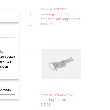
Märklin 72020 2
Stroomgeleidende
deelbare kortkoppelingen
€ 14,85
ia-
nze sociale
ikt. Zij
hebben
akkoord
Märklin 72060 Relex-
koppling 2 stuks
€ 5,25