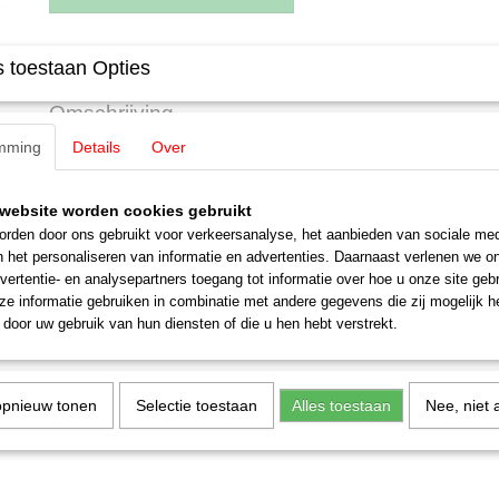
Specificaties
 toestaan Opties
Productcode leverancier
E215830
Omschrijving
Schaal
H0 (1:87)
mming
Details
Over
Staat
Nieuw
Märklin E215830 Koppeling 2 stuks
voor oa 3060 V
website worden cookies gebruikt
rden door ons gebruikt voor verkeersanalyse, het aanbieden van sociale med
n het personaliseren van informatie en advertenties. Daarnaast verlenen we o
vertentie- en analysepartners toegang tot informatie over hoe u onze site gebru
e informatie gebruiken in combinatie met andere gegevens die zij mogelijk 
door uw gebruik van hun diensten of die u hen hebt verstrekt.
opnieuw tonen
Selectie toestaan
Alles toestaan
Nee, niet 