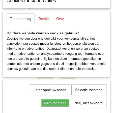
Cookies toestaan Opties
Productcode leverancier
Omschrijving
E704120
Schaal
Märklin 704120 Koppelingshaak 2
Toestemming
Details
Over
H0 (1:87)
Staat
stuks
Nieuw
Op deze website worden cookies gebruikt
Cookies worden door ons gebruikt voor verkeersanalyse, het
aanbieden van sociale media-functies en het personaliseren van
informatie en advertenties. Daarnaast verlenen we onze sociale
media-, advertentie- en analysepartners toegang tot informatie over
hoe u onze site gebruikt. Zij kunnen deze informatie gebruiken in
Ook interessant
combinatie met andere gegevens die zij mogelijk hebben verzameld
door uw gebruik van hun diensten of die u hen hebt verstrekt.
Later opnieuw tonen
Selectie toestaan
Alles toestaan
Nee, niet akkoord