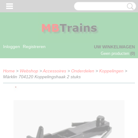
Inloggen
Registreren
UW WINKELWAGEN
Geen producten
(0)
Home
>
Webshop
>
Accessoires
>
Onderdelen
>
Koppelingen
>
Märklin 704120 Koppelingshaak 2 stuks