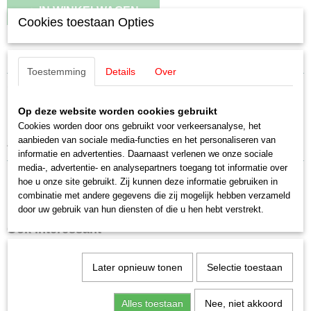
IN WINKELWAGEN
Cookies toestaan Opties
Specificaties
Toestemming
Details
Over
EAN code
Omschrijving
4031111119233
Op deze website worden cookies gebruikt
Productcode leverancier
Märklin E656500 4x slipbanden 7,0
E656500
Cookies worden door ons gebruikt voor verkeersanalyse, het
aanbieden van sociale media-functies en het personaliseren van
Schaal
4 stuks
informatie en advertenties. Daarnaast verlenen we onze sociale
H0 (1:87)
media-, advertentie- en analysepartners toegang tot informatie over
Staat
hoe u onze site gebruikt. Zij kunnen deze informatie gebruiken in
Nieuw
combinatie met andere gegevens die zij mogelijk hebben verzameld
door uw gebruik van hun diensten of die u hen hebt verstrekt.
Ook interessant
Later opnieuw tonen
Selectie toestaan
Alles toestaan
Nee, niet akkoord