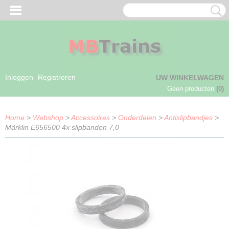
Inloggen
Registreren
UW WINKELWAGEN
Geen producten
(0)
Home
>
Webshop
>
Accessoires
>
Onderdelen
>
Antislipbandjes
>
Märklin E656500 4x slipbanden 7,0