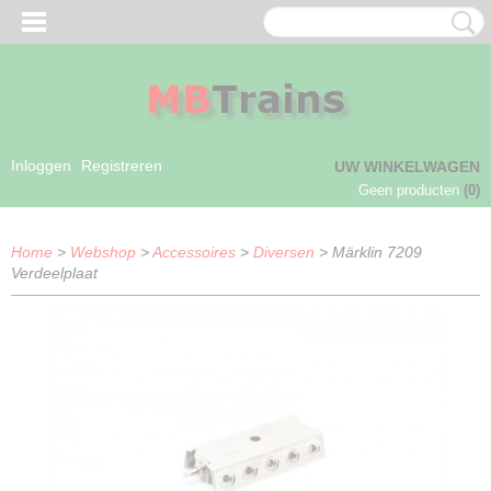
Inloggen
Registreren
UW WINKELWAGEN
Geen producten
(0)
Home
>
Webshop
>
Accessoires
>
Diversen
> Märklin 7209
Verdeelplaat