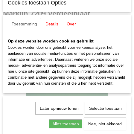
Cookies toestaan Opties
7209
Schaal
Märklin 7209 Verdeelplaat
H0 (1:87)
Staat
Toestemming
Details
Over
Gebruikt
Voor oude type stekkers (2,6 mm)
10 aansluitingen
Op deze website worden cookies gebruikt
Doorverbinden mogelijk.
Cookies worden door ons gebruikt voor verkeersanalyse, het
aanbieden van sociale media-functies en het personaliseren van
informatie en advertenties. Daarnaast verlenen we onze sociale
media-, advertentie- en analysepartners toegang tot informatie over
hoe u onze site gebruikt. Zij kunnen deze informatie gebruiken in
Ook interessant
combinatie met andere gegevens die zij mogelijk hebben verzameld
door uw gebruik van hun diensten of die u hen hebt verstrekt.
Later opnieuw tonen
Selectie toestaan
Alles toestaan
Nee, niet akkoord