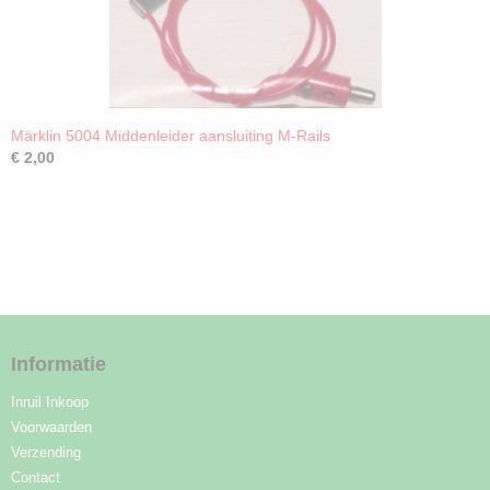
Märklin 5004 Middenleider aansluiting M-Rails
€ 2,00
Informatie
Inruil Inkoop
Voorwaarden
Verzending
Contact