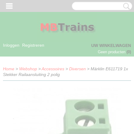
Inloggen
Registreren
UW WINKELWAGEN
Geen producten
(0)
Home
>
Webshop
>
Accessoires
>
Diversen
> Märklin E611719 1x
Stekker Railaansluiting 2 polig