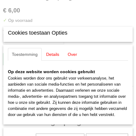
€ 6,00
✓
Op voorraad
Aantal
Cookies toestaan Opties
Toestemming
Details
Over
IN WINKELWAGEN
Op deze website worden cookies gebruikt
Specificaties
Cookies worden door ons gebruikt voor verkeersanalyse, het
aanbieden van sociale media-functies en het personaliseren van
Productcode leverancier
informatie en advertenties. Daarnaast verlenen we onze sociale
Omschrijving
E611719
media-, advertentie- en analysepartners toegang tot informatie over
hoe u onze site gebruikt. Zij kunnen deze informatie gebruiken in
Staat
Märklin E611719 1x Stekker
combinatie met andere gegevens die zij mogelijk hebben verzameld
Nieuw
door uw gebruik van hun diensten of die u hen hebt verstrekt.
Railaansluiting 2 polig