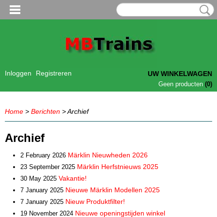
Inloggen
Registreren
UW WINKELWAGEN
Geen producten
(0)
Home
>
Berichten
> Archief
Archief
Märklin Nieuwheden 2026
2 February 2026
Märklin Herfstnieuws 2025
23 September 2025
Vakantie!
30 May 2025
Nieuwe Märklin Modellen 2025
7 January 2025
Nieuw Produktfilter!
7 January 2025
Nieuwe openingstijden winkel
19 November 2024