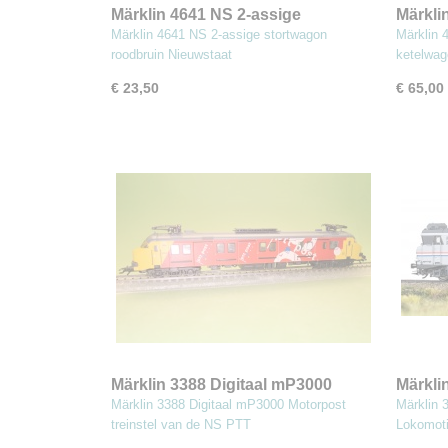
Märklin 4641 NS 2-assige
Märkl
stortwagon roodbruin (MBA)
Armita
Märklin 4641 NS 2-assige stortwagon
Märklin
roodbruin Nieuwstaat
ketelwag
€ 23,50
€ 65,00
Märklin 3388 Digitaal mP3000
Märkli
Motorpost treinstel van de NS PTT
Elektr
Märklin 3388 Digitaal mP3000 Motorpost
Märklin 
RFO, E
treinstel van de NS PTT
Lokomot