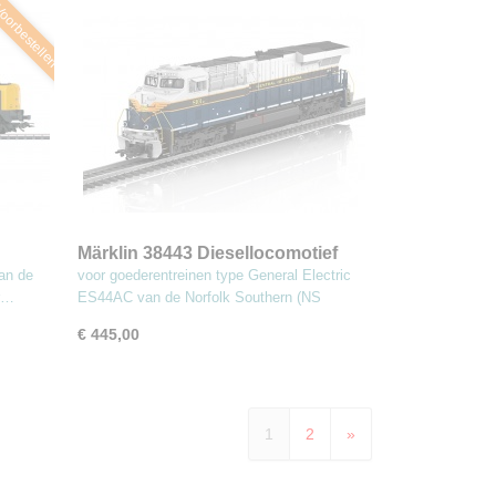
oorbestellen
Märklin 38443 Diesellocomotief
type GE ES44AC
van de
voor goederentreinen type General Electric
r…
ES44AC van de Norfolk Southern (NS
€ 445,00
1
2
»