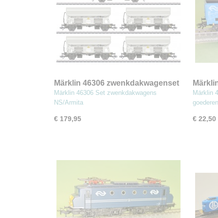
Märklin 46306 zwenkdakwagenset
Märkl
NS ARMITA
open 
Märklin 46306 Set zwenkdakwagens
Märklin
NS/Armita
goederen
€ 179,95
€ 22,50