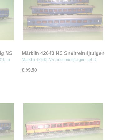
uig NS
Märklin 42643 NS Sneltreinrijtuigen
set IC+
R10 In
Märklin 42643 NS Sneltreinrijtuigen set IC
€ 99,50