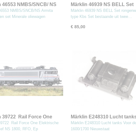
in 46553 NMBS/SNCB/ NS
Märklin 46939 NS BELL Set
 ketelwagen set
rongenwagens type Kbs
 46553 NMBS/SNCB/NS Armita
Märklin 46939 NS BELL Set rongen
en set Minerale oliewagen
type Kbs Set bestaande uit twee…
€ 85,00
n 39722 Rail Force One
Märklin E248310 Lucht tank
ische Lokomotief NS 1800,
(MBT6)
39722 Rail Force One Elektrische
Märklin E248310 Lucht tanks Voor d
p. V
ief NS 1800, RFO, Ep
1600/1700 Nieuwstaat