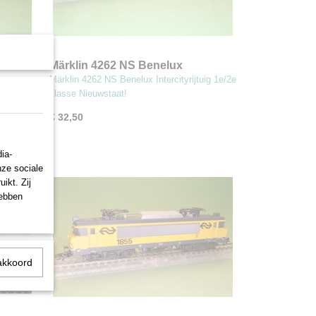
 Trans
Märklin 4262 NS Benelux
Intercityrijtuig 1e/2e klasse
uro
Märklin 4262 NS Benelux Intercityrijtuig 1e/2e
klasse Nieuwstaat!
€ 32,50
ia-
nze sociale
ikt. Zij
hebben
akkoord