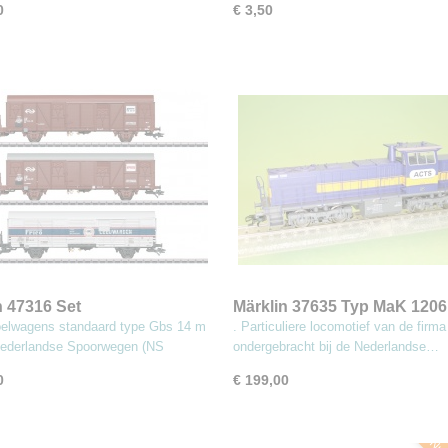
0
€ 3,50
n 47316 Set
Märklin 37635 Typ MaK 120
renwagens Frico
Diesellocomotief
oelwagens standaard type Gbs 14 m
. Particuliere locomotief van de firm
Nederlandse Spoorwegen (NS
ondergebracht bij de Nederlandse…
0
€ 199,00