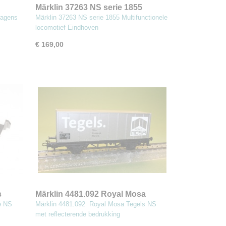
Märklin 37263 NS serie 1855
Multifunctionele locomotief
wagens
Märklin 37263 NS serie 1855 Multifunctionele
Eindhoven
locomotief Eindhoven
€ 169,00
s
Märklin 4481.092 Royal Mosa
Tegels
e NS
Märklin 4481.092 Royal Mosa Tegels NS
met reflecterende bedrukking