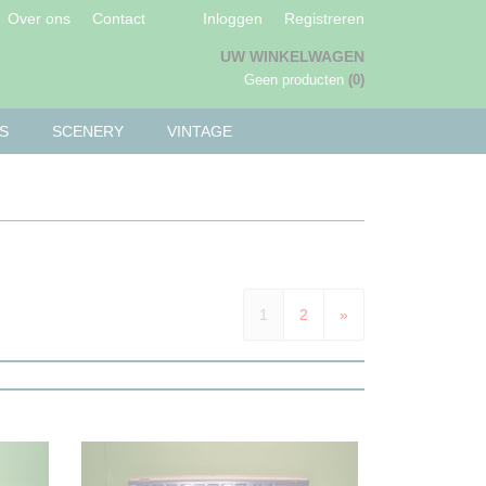
Over ons
Contact
Inloggen
Registreren
UW WINKELWAGEN
Geen producten
(0)
S
SCENERY
VINTAGE
1
2
»