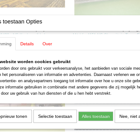
 toestaan Opties
n 39428 - NS Koploper "de
Märklin 4151 NS Slaaprijtuig
anden" set
Euro nacht (TEN)
39428 - NS Koploper "de Lage
Märklin 4151 NS Slaaprijtuig Trans E
set NS Koploper 4050 “De Lage…
nacht (TEN
mming
Details
Over
0
€ 19,50
website worden cookies gebruikt
rden door ons gebruikt voor verkeersanalyse, het aanbieden van sociale med
n het personaliseren van informatie en advertenties. Daarnaast verlenen we o
vertentie- en analysepartners toegang tot informatie over hoe u onze site gebru
e informatie gebruiken in combinatie met andere gegevens die zij mogelijk 
door uw gebruik van hun diensten of die u hen hebt verstrekt.
opnieuw tonen
Selectie toestaan
Alles toestaan
Nee, niet 