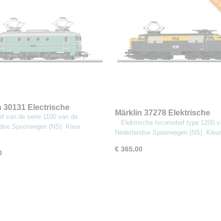
Nu V
n 30131 Electrische
Märklin 37278 Elektrische
ef van de serie 1100 van de
tief serie 1100
locomotief type 1200
. Elektrische locomotief type 1200 
dse Spoorwegen (NS). Kleur
Nederlandse Spoorwegen (NS). Kleu
e
€ 365,00
0