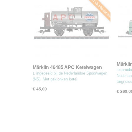
Nu Voorbestellen
Märkli
Märklin 46485 APC Ketelwagen
locomoti
locomo
), ingedeeld bij de Nederlandse Spoorwegen
Nederlan
(NS). Met geklonken ketel
turgnois
€ 45,00
€ 269,0