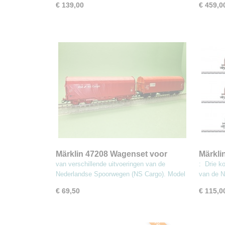
€ 139,00
€ 459,0
Märklin 47208 Wagenset voor
Märkli
gewalste staalrollen
goede
van verschillende uitvoeringen van de
: Drie k
Nederlandse Spoorwegen (NS Cargo). Model
van de 
€ 69,50
€ 115,0