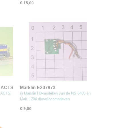
€ 15,00
6 ACTS
Märklin E207973
Verlichtingseenheid oa NS6400 en
a ACTS,
in Märklin H0-modellen van de NS 6400 en
Mak 1204 (MBT8)
MaK 1204 diesellocomotieven
€ 9,00