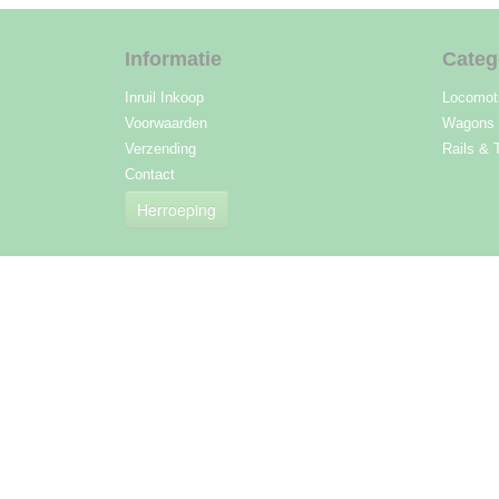
Informatie
Categ
Inruil Inkoop
Locomot
Voorwaarden
Wagons
Verzending
Rails & 
Contact
Herroeping