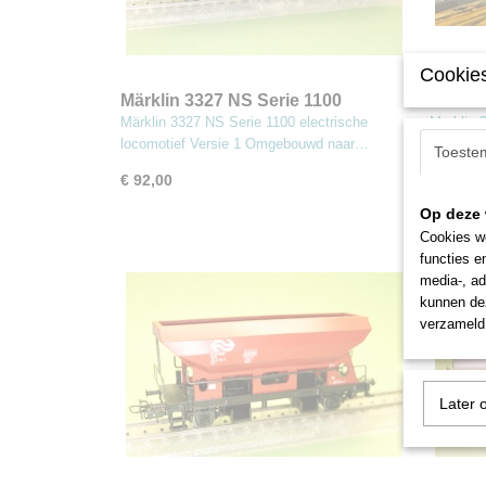
Cookies
Märklin 3327 NS Serie 1100
Markli
electrische locomotief
Lage L
Märklin 3327 NS Serie 1100 electrische
Marklin 
locomotief Versie 1 Omgebouwd naar…
Landen" 
Toeste
€ 92,00
€ 599,0
Op deze 
Cookies wo
functies e
media-, ad
kunnen dez
verzameld 
Later 