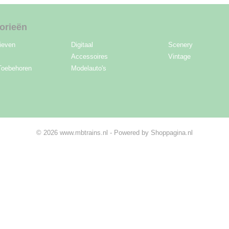
orieën
ieven
Digitaal
Scenery
Accessoires
Vintage
Toebehoren
Modelauto's
© 2026 www.mbtrains.nl - Powered by Shoppagina.nl