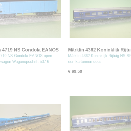
in 4719 NS Gondola EANOS
Märklin 4362 Koninklijk Rijt
goederenwagen
SR10
 4719 NS Gondola EANOS open
Märklin 4362 Koninklijk Rijtuig NS S
wagen Wagonopschrift 537 6
een kartonnen doos
€ 69,50