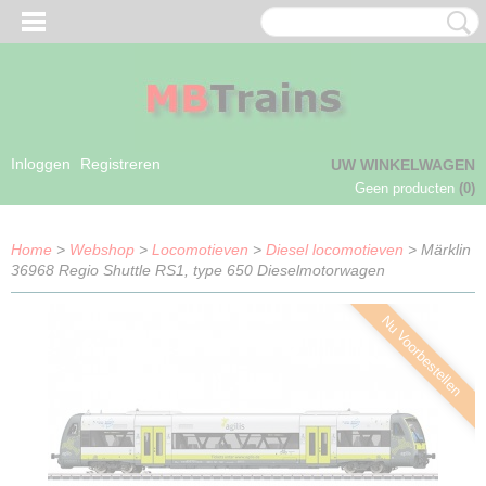
Inloggen
Registreren
UW WINKELWAGEN
Geen producten
(0)
Home
>
Webshop
>
Locomotieven
>
Diesel locomotieven
> Märklin
36968 Regio Shuttle RS1, type 650 Dieselmotorwagen
Nu Voorbestellen