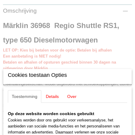
Productcode leverancier
Omschrijving
36968
Schaal
Märklin 36968 Regio Shuttle RS1,
H0 (1:87)
Aansturing
type 650 Dieselmotorwagen
Digitaal
Staat
LET OP: Kies bij betalen voor de optie: Betalen bij afhalen
Nieuw
Een aanbetaling is NIET nodig!
Betalen en afhalen of opsturen geschied binnen 30 dagen na
uitlevering door Märklin.
Cookies toestaan Opties
Dieselmotorwagen Regio Shuttle RS1, type 650 van agilis
Eisenbahngesellschaft. Model uitgevoerd met schroefkoppelingen, buffers
en laag geplaatste bestemmingsaanwijzers. Kleur grijs.
Motorwagennummer 650 701-5. Model zoals in bedrijf vanaf 2024.
Toestemming
Details
Over
Model:
Met digitale mfx dexoder en uitgebreide geluidsfuncties.
Geregelde hoogvermogensaandrijving met vliegwiel. Twee aangedreven
Op deze website worden cookies gebruikt
assen. Met antislip banden. Met de rijrichting wisselend driepunts
Cookies worden door ons gebruikt voor verkeersanalyse, het
frontsein en twee rode sluitlichten die analoog branden en digitaal bediend
aanbieden van sociale media-functies en het personaliseren van
kunnen worden. Met dubbele A-sein functie. Standaard voorzien van
informatie en advertenties. Daarnaast verlenen we onze sociale