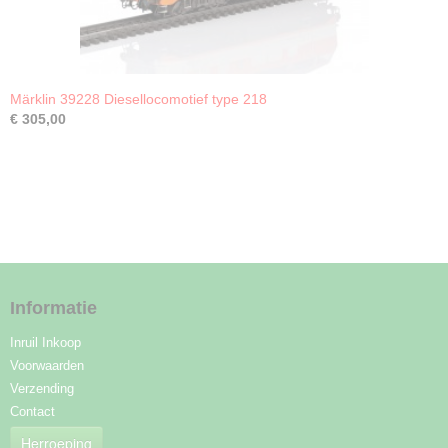
Märklin 39228 Diesellocomotief type 218
€ 305,00
Informatie
Inruil Inkoop
Voorwaarden
Verzending
Contact
Herroeping