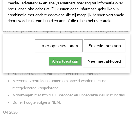
interieurverlichting. Verlichting met onderhoudsvrije, warm-witte en rode
media-, advertentie- en analysepartners toegang tot informatie over
lichtdiodes (LED). Met veel apart gemonteerde detailonderdelen. Aan
hoe u onze site gebruikt. Zij kunnen deze informatie gebruiken in
beide fronten voorzien van los gemonteerde remslangen,
combinatie met andere gegevens die zij mogelijk hebben verzameld
schroefkoppelingen en stuurkabels. Bufferhoogte volgens NEM. Voor het
door uw gebruik van hun diensten of die u hen hebt verstrekt.
rijden in dubbeltractie worden geopende frontovergangen, kortere
stuurleidingen en een koppelstang meegeleverd. Kleinst berijdbare radius
360 mm, zonder rekening te houden met het lichtruimprofiel. Lengte over
de buffers 29,3 cm.
Later opnieuw tonen
Selectie toestaan
Highlights
Een aantrekkelijk begin met de modelspoorhobby.
Alles toestaan
Nee, niet akkoord
Met veel apart gemonteerde detailonderdelen.
Standaard voorzien van interieurverlichting met leds.
Meerdere voertuigen kunnen gekoppeld worden met de
meegeleverde koppelstang.
Motorwagen met mfx/DCC decoder en uitgebreide geluidsfuncties.
Buffer hoogte volgens NEM.
Q4 2026