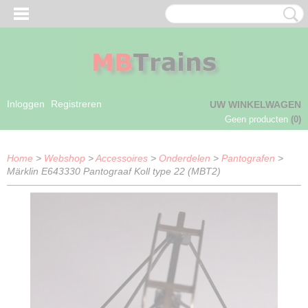
Inloggen
Registreren
UW WINKELWAGEN
Geen producten
(0)
Home
>
Webshop
>
Accessoires
>
Onderdelen
>
Pantografen
>
Märklin E643330 Pantograaf Koll type 22 (MBT2)