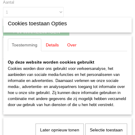
Aantal
Cookies toestaan Opties
IN WINKELWAGEN
Toestemming
Details
Over
Specificaties
Op deze website worden cookies gebruikt
Productcode leverancier
Omschrijving
E643330
Cookies worden door ons gebruikt voor verkeersanalyse, het
aanbieden van sociale media-functies en het personaliseren van
Schaal
Märklin E643330 Pantograaf Koll type
informatie en advertenties. Daarnaast verlenen we onze sociale
H0 (1:87)
media-, advertentie- en analysepartners toegang tot informatie over
Staat
22
hoe u onze site gebruikt. Zij kunnen deze informatie gebruiken in
Nieuw
combinatie met andere gegevens die zij mogelijk hebben verzameld
Uitverkocht bij Märklin
door uw gebruik van hun diensten of die u hen hebt verstrekt.
Later opnieuw tonen
Selectie toestaan