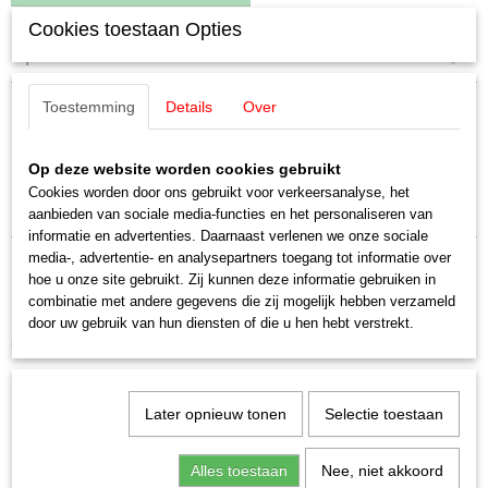
Cookies toestaan Opties
Specificaties
Productcode leverancier
Omschrijving
Toestemming
Details
Over
E604262
Schaal
Märklin E604262 Pantograaf
H0 (1:87)
Op deze website worden cookies gebruikt
Staat
Cookies worden door ons gebruikt voor verkeersanalyse, het
Koll type 15.1
Nieuw
aanbieden van sociale media-functies en het personaliseren van
informatie en advertenties. Daarnaast verlenen we onze sociale
media-, advertentie- en analysepartners toegang tot informatie over
hoe u onze site gebruikt. Zij kunnen deze informatie gebruiken in
combinatie met andere gegevens die zij mogelijk hebben verzameld
door uw gebruik van hun diensten of die u hen hebt verstrekt.
Ook interessant
Later opnieuw tonen
Selectie toestaan
Alles toestaan
Nee, niet akkoord