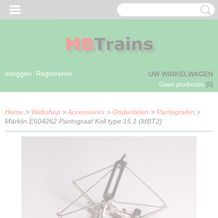
Inloggen
Registreren
UW WINKELWAGEN
Geen producten
(0)
Home
>
Webshop
>
Accessoires
>
Onderdelen
>
Pantografen
>
Märklin E604262 Pantograaf Koll type 15.1 (MBT2)