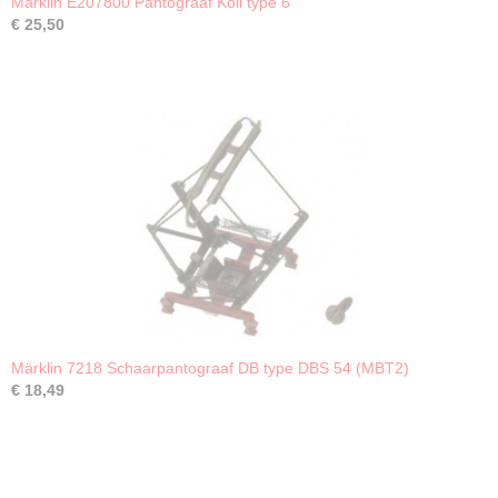
Märklin E207800 Pantograaf Koll type 6
€ 25,50
Märklin 7218 Schaarpantograaf DB type DBS 54 (MBT2)
€ 18,49