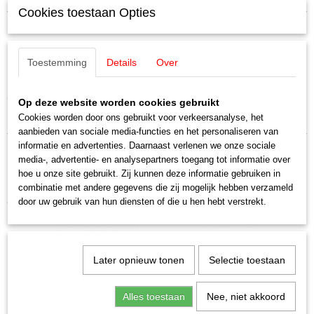
Cookies toestaan Opties
Productcode leverancier
Omschrijving
E606703
Schaal
Märklin E606703 pantograaf Koll type
Toestemming
Details
Over
H0 (1:87)
Staat
27.1
Nieuw
Op deze website worden cookies gebruikt
Uitverkocht bij Märklin
Cookies worden door ons gebruikt voor verkeersanalyse, het
aanbieden van sociale media-functies en het personaliseren van
informatie en advertenties. Daarnaast verlenen we onze sociale
media-, advertentie- en analysepartners toegang tot informatie over
hoe u onze site gebruikt. Zij kunnen deze informatie gebruiken in
combinatie met andere gegevens die zij mogelijk hebben verzameld
Ook interessant
door uw gebruik van hun diensten of die u hen hebt verstrekt.
Later opnieuw tonen
Selectie toestaan
Alles toestaan
Nee, niet akkoord