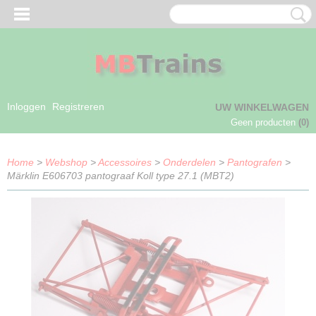
Inloggen
Registreren
UW WINKELWAGEN
Geen producten
(0)
Home
>
Webshop
>
Accessoires
>
Onderdelen
>
Pantografen
>
Märklin E606703 pantograaf Koll type 27.1 (MBT2)