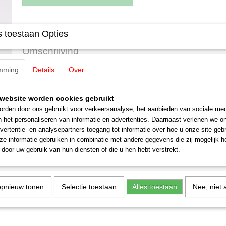
Specificaties
 toestaan Opties
Productcode leverancier
E610043
Omschrijving
Schaal
H0 (1:87)
Staat
Nieuw
mming
Details
Over
Märklin E610043 Pantograaf Koll ty
GG1-PPR
website worden cookies gebruikt
rden door ons gebruikt voor verkeersanalyse, het aanbieden van sociale med
n het personaliseren van informatie en advertenties. Daarnaast verlenen we o
vertentie- en analysepartners toegang tot informatie over hoe u onze site gebru
e informatie gebruiken in combinatie met andere gegevens die zij mogelijk 
door uw gebruik van hun diensten of die u hen hebt verstrekt.
opnieuw tonen
Selectie toestaan
Alles toestaan
Nee, niet 