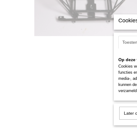
Cookies
Toeste
Op deze 
Cookies wo
functies e
media-, ad
kunnen dez
verzameld 
Later 