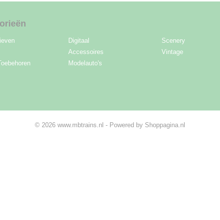
orieën
ieven
Digitaal
Scenery
Accessoires
Vintage
Toebehoren
Modelauto's
© 2026 www.mbtrains.nl - Powered by Shoppagina.nl