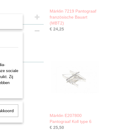
Märklin 7219 Pantograaf
französische Bauart
(MBT2)
€ 24,25
pe 40
ia-
nze sociale
ikt. Zij
hebben
akkoord
Märklin E207800
Pantograaf Koll type 6
€ 25,50