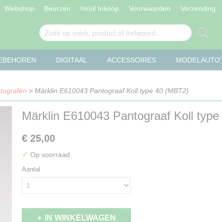
Webshop
Beurzen
Inruil Inkoop
Voorwaarden
Verzending
OEBEHOREN
DIGITAAL
ACCESSOIRES
MODELAUTO'
tografen
> Märklin E610043 Pantograaf Koll type 40 (MBT2)
Märklin E610043 Pantograaf Koll typ
€ 25,00
✓
Op voorraad
Aantal
IN WINKELWAGEN