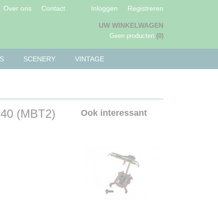
Over ons
Contact
Inloggen
Registreren
UW WINKELWAGEN
Geen producten
(0)
S
SCENERY
VINTAGE
e 40 (MBT2)
Ook interessant