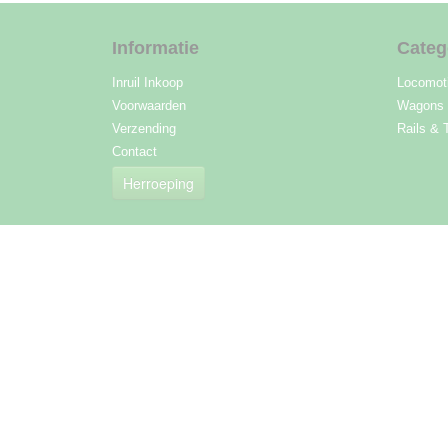
Informatie
Categ
Inruil Inkoop
Locomot
Voorwaarden
Wagons
Verzending
Rails & 
Contact
Herroeping