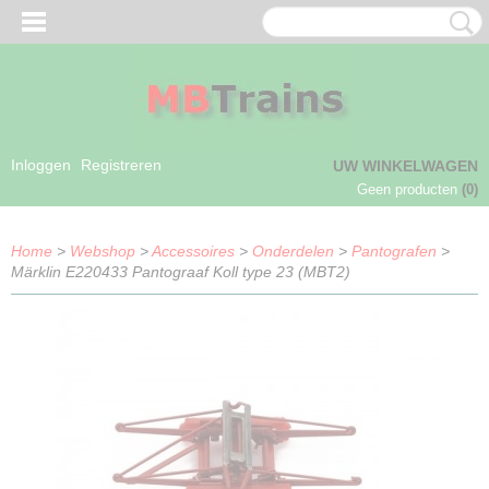
Inloggen
Registreren
UW WINKELWAGEN
Geen producten
(0)
Home
>
Webshop
>
Accessoires
>
Onderdelen
>
Pantografen
>
Märklin E220433 Pantograaf Koll type 23 (MBT2)