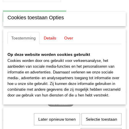
IN WINKELWAGEN
Cookies toestaan Opties
Specificaties
Toestemming
Details
Over
Productcode leverancier
Omschrijving
E220433
Op deze website worden cookies gebruikt
Schaal
Märklin E220433 Pantograaf Koll type
Cookies worden door ons gebruikt voor verkeersanalyse, het
H0 (1:87)
aanbieden van sociale media-functies en het personaliseren van
Staat
informatie en advertenties. Daarnaast verlenen we onze sociale
23
Nieuw
media-, advertentie- en analysepartners toegang tot informatie over
hoe u onze site gebruikt. Zij kunnen deze informatie gebruiken in
combinatie met andere gegevens die zij mogelijk hebben verzameld
door uw gebruik van hun diensten of die u hen hebt verstrekt.
Later opnieuw tonen
Selectie toestaan
Ook interessant