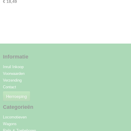
€ 18,49
Informatie
Inruil Inkoop
Voorwaarden
Verzending
Contact
Herroeping
Categorieën
Locomotieven
Wagons
Rails & Toebehoren