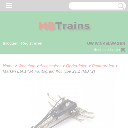
Inloggen
Registreren
UW WINKELWAGEN
Geen producten
(0)
Home
>
Webshop
>
Accessoires
>
Onderdelen
>
Pantografen
>
Märklin E601434 Pantograaf Koll type 21.1 (MBT2)