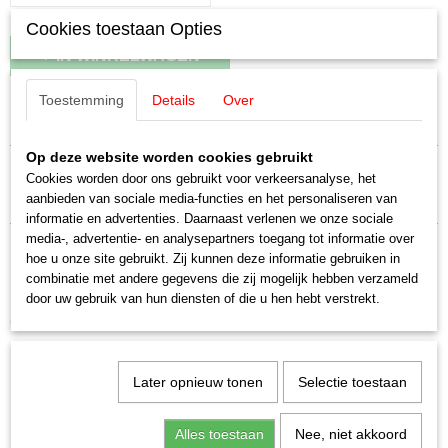
Cookies toestaan Opties
IN WINKELWAGEN
Toestemming
Details
Over
Specificaties
Productcode leverancier
Op deze website worden cookies gebruikt
Omschrijving
E601434
Cookies worden door ons gebruikt voor verkeersanalyse, het
aanbieden van sociale media-functies en het personaliseren van
Märklin E601434 Pantograaf Koll type 21.1
Schaal
informatie en advertenties. Daarnaast verlenen we onze sociale
H0 (1:87)
media-, advertentie- en analysepartners toegang tot informatie over
Staat
hoe u onze site gebruikt. Zij kunnen deze informatie gebruiken in
Nieuw
combinatie met andere gegevens die zij mogelijk hebben verzameld
door uw gebruik van hun diensten of die u hen hebt verstrekt.
Ook interessant
Later opnieuw tonen
Selectie toestaan
Alles toestaan
Nee, niet akkoord